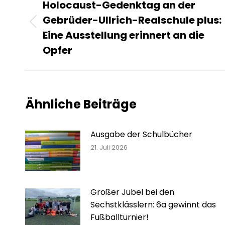
Holocaust-Gedenktag an der
Gebrüder-Ullrich-Realschule plus:
Vorheriger
Eine Ausstellung erinnert an die
Beitrag:
Opfer
Ähnliche Beiträge
Ausgabe der Schulbücher
21. Juli 2026
Großer Jubel bei den
Sechstklässlern: 6a gewinnt das
Fußballturnier!