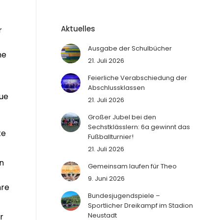
Aktuelles
r
Ausgabe der Schulbücher
he
21. Juli 2026
Feierliche Verabschiedung der
Abschlussklassen
eue
21. Juli 2026
Großer Jubel bei den
Sechstklässlern: 6a gewinnt das
te
Fußballturnier!
21. Juli 2026
n
Gemeinsam laufen für Theo
9. Juni 2026
hre
Bundesjugendspiele –
Sportlicher Dreikampf im Stadion
Neustadt
r