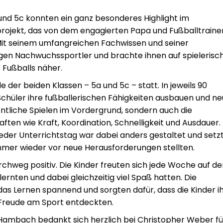
und 5c konnten ein ganz besonderes Highlight im
projekt, das von dem engagierten Papa und Fußballtraine
 Mit seinem umfangreichen Fachwissen und seiner
ungen Nachwuchssportler und brachte ihnen auf spielerisc
s Fußballs näher.
 der beiden Klassen – 5a und 5c – statt. In jeweils 90
Schüler ihre fußballerischen Fähigkeiten ausbauen und n
entliche Spielen im Vordergrund, sondern auch die
ten wie Kraft, Koordination, Schnelligkeit und Ausdauer.
Jeder Unterrichtstag war dabei anders gestaltet und setz
mmer wieder vor neue Herausforderungen stellten.
chweg positiv. Die Kinder freuten sich jede Woche auf de
ernten und dabei gleichzeitig viel Spaß hatten. Die
s Lernen spannend und sorgten dafür, dass die Kinder i
 Freude am Sport entdeckten.
Hambach bedankt sich herzlich bei Christopher Weber fü