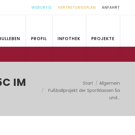
WEBUNTIS
VERTRETUNGSPLAN
ANFAHRT
HULLEBEN
PROFIL
INFOTHEK
PROJEKTE
 IM R
Sie befinden sich hier:
Start
Allgemein
Fußballprojekt der Sportklassen 5a
und…