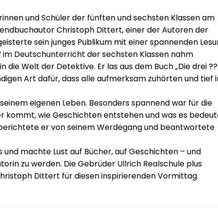
erinnen und Schüler der fünften und sechsten Klassen am
ndbuchautor Christoph Dittert, einer der Autoren der
geisterte sein junges Publikum mit einer spannenden Lesu
 im Deutschunterricht der sechsten Klassen nahm
in die Welt der Detektive. Er las aus dem Buch „Die drei ??
ndigen Art dafür, dass alle aufmerksam zuhörten und tief i
s seinem eigenen Leben. Besonders spannend war für die
cher kommt, wie Geschichten entstehen und was es bedeut
oll berichtete er von seinem Werdegang und beantwortete
bnis und machte Lust auf Bücher, auf Geschichten – und
utorin zu werden. Die Gebrüder Ullrich Realschule plus
stoph Dittert für diesen inspirierenden Vormittag.
n