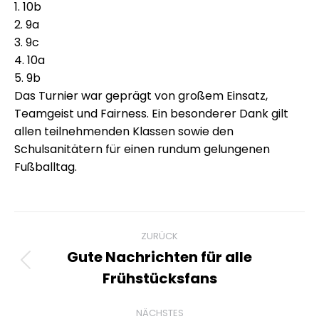
1. 10b
2. 9a
3. 9c
4. 10a
5. 9b
Das Turnier war geprägt von großem Einsatz,
Teamgeist und Fairness. Ein besonderer Dank gilt
allen teilnehmenden Klassen sowie den
Schulsanitätern für einen rundum gelungenen
Fußballtag.
Kommentarnavigation
ZURÜCK
Gute Nachrichten für alle
Vorheriger
Frühstücksfans
Beitrag:
NÄCHSTES