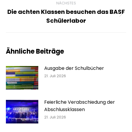
NÄCHSTES
Die achten Klassen besuchen das BASF
Nächster
Schülerlabor
Beitrag:
Ähnliche Beiträge
Ausgabe der Schulbücher
21. Juli 2026
Feierliche Verabschiedung der
Abschlussklassen
21. Juli 2026