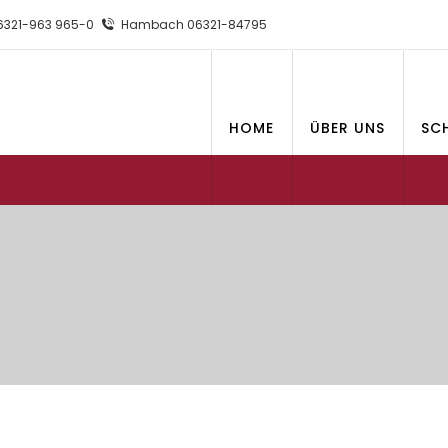
321-963 965-0
Hambach 06321-84795
HOME
ÜBER UNS
SC