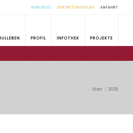
WEBUNTIS
VERTRETUNGSPLAN
ANFAHRT
HULLEBEN
PROFIL
INFOTHEK
PROJEKTE
Sie befinden sich
Start
2025
hier: