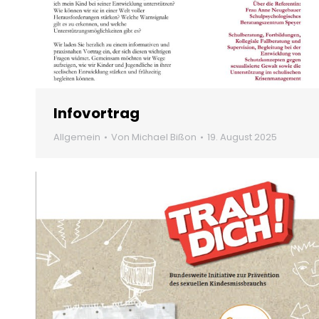
Infovortrag
Allgemein
Von
Michael Bißon
19. August 2025